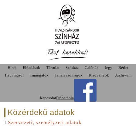
Hírek
Előadások
Társulat
Színház
Galériák
Jegy
Bérlet
Havi műsor
Támogatók
Tanári csomagok
Kiadványok
Archívum
Kapcsolat
Próbatábla
Közérdekű adatok
I.
Szervezeti, személyzeti adatok