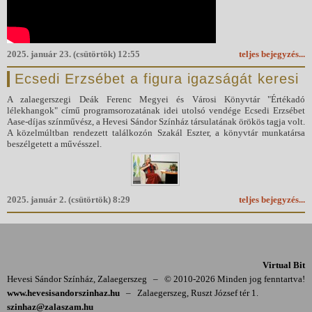
2025. január 23. (csütörtök) 12:55
teljes bejegyzés...
Ecsedi Erzsébet a figura igazságát keresi
A zalaegerszegi Deák Ferenc Megyei és Városi Könyvtár "Értékadó
lélekhangok" című programsorozatának idei utolsó vendége Ecsedi Erzsébet
Aase-díjas színművész, a Hevesi Sándor Színház társulatának örökös tagja volt.
A közelmúltban rendezett találkozón Szakál Eszter, a könyvtár munkatársa
beszélgetett a művésszel.
2025. január 2. (csütörtök) 8:29
teljes bejegyzés...
Virtual Bit
Hevesi Sándor Színház, Zalaegerszeg
–
© 2010-2026 Minden jog fenntartva!
www.hevesisandorszinhaz.hu
–
Zalaegerszeg, Ruszt József tér 1.
szinhaz@zalaszam.hu