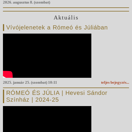
2026. augusztus 8. (szombat)
Aktuális
Vívójelenetek a Rómeó és Júliában
2025. január 25. (szombat) 10:11
teljes bejegyzés...
RÓMEÓ ÉS JÚLIA | Hevesi Sándor
Színház | 2024-25