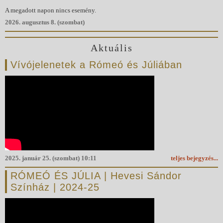
A megadott napon nincs esemény.
2026. augusztus 8. (szombat)
Aktuális
Vívójelenetek a Rómeó és Júliában
2025. január 25. (szombat) 10:11
teljes bejegyzés...
RÓMEÓ ÉS JÚLIA | Hevesi Sándor
Színház | 2024-25