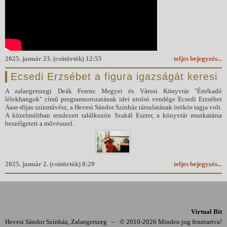
2025. január 23. (csütörtök) 12:55
teljes bejegyzés...
Ecsedi Erzsébet a figura igazságát keresi
A zalaegerszegi Deák Ferenc Megyei és Városi Könyvtár "Értékadó
lélekhangok" című programsorozatának idei utolsó vendége Ecsedi Erzsébet
Aase-díjas színművész, a Hevesi Sándor Színház társulatának örökös tagja volt.
A közelmúltban rendezett találkozón Szakál Eszter, a könyvtár munkatársa
beszélgetett a művésszel.
2025. január 2. (csütörtök) 8:29
teljes bejegyzés...
Virtual Bit
Hevesi Sándor Színház, Zalaegerszeg
–
© 2010-2026 Minden jog fenntartva!