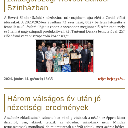
Színházban
A Hevesi Sándor Színház nézőszáma már majdnem újra eléri a Covid előtti
időszakot. A 2023/2024-es évadban 73 ezer néző, 8827 bérletes látogatta a
fennállása 40. évfordulóját is ebben a szezonban megünneplő teátrumot, mely
ezúttal hat nagyszínpadi produkcióval, két Tantermi Deszka bemutatóval, 257
előadással várta visszapártoló közönségét.
2024. június 14. (péntek) 18:35
teljes bejegyzés...
Három válságos év után jó
nézettségi eredmények
A színház előadásainak szüneteiben mindig vitáznak a nézők az éppen látott
darabról, van, akinek tetszik az előadás, másoknak nem. Mindez
természetesnek mondható, de mit mutatnak a nézői adatok, mert azért a bérlet-