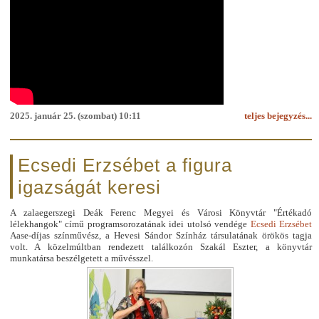
2025. január 25. (szombat) 10:11
teljes bejegyzés...
Ecsedi Erzsébet a figura
igazságát keresi
A zalaegerszegi Deák Ferenc Megyei és Városi Könyvtár "Értékadó
lélekhangok" című programsorozatának idei utolsó vendége
Ecsedi Erzsébet
Aase-díjas színművész, a Hevesi Sándor Színház társulatának örökös tagja
volt. A közelmúltban rendezett találkozón Szakál Eszter, a könyvtár
munkatársa beszélgetett a művésszel.