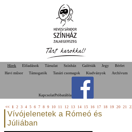
Hírek
Előadások
Társulat
Színház
Galériák
Jegy
Bérlet
Havi műsor
Támogatók
Tanári csomagok
Kiadványok
Archívum
Kapcsolat
Próbatábla
<<
1
2
3
4
5
6
7
8
9
10
11
12
13
14
15
16
17
18
19
20
21
2
Vívójelenetek a Rómeó és
Júliában