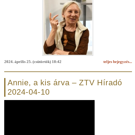
2024. április 25. (csütörtök) 18:42
teljes bejegyzés...
Annie, a kis árva – ZTV Híradó
2024-04-10