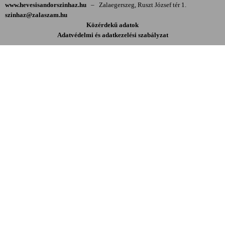
www.hevesisandorszinhaz.hu
–
Zalaegerszeg, Ruszt József tér 1.
szinhaz@zalaszam.hu
Közérdekű adatok
Adatvédelmi és adatkezelési szabályzat