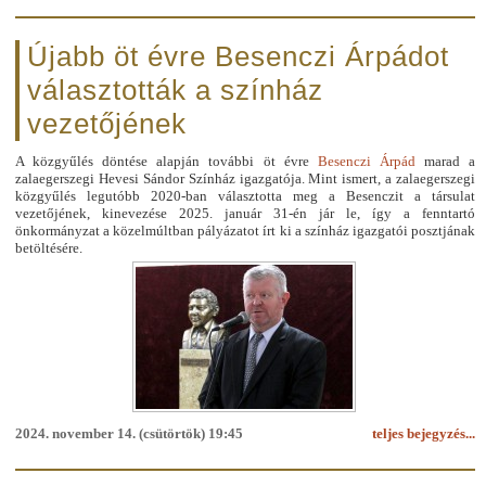
Újabb öt évre Besenczi Árpádot
választották a színház
vezetőjének
A közgyűlés döntése alapján további öt évre
Besenczi Árpád
marad a
zalaegerszegi Hevesi Sándor Színház igazgatója. Mint ismert, a zalaegerszegi
közgyűlés legutóbb 2020-ban választotta meg a Besenczit a társulat
vezetőjének, kinevezése 2025. január 31-én jár le, így a fenntartó
önkormányzat a közelmúltban pályázatot írt ki a színház igazgatói posztjának
betöltésére.
2024. november 14. (csütörtök) 19:45
teljes bejegyzés...