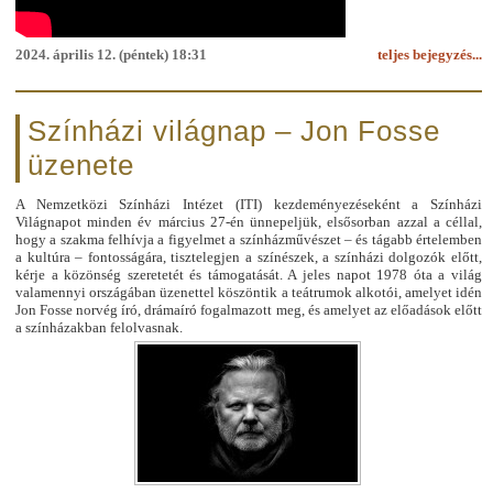
2024. április 12. (péntek) 18:31
teljes bejegyzés...
Színházi világnap – Jon Fosse
üzenete
A Nemzetközi Színházi Intézet (ITI) kezdeményezéseként a Színházi
Világnapot minden év március 27-én ünnepeljük, elsősorban azzal a céllal,
hogy a szakma felhívja a figyelmet a színházművészet – és tágabb értelemben
a kultúra – fontosságára, tisztelegjen a színészek, a színházi dolgozók előtt,
kérje a közönség szeretetét és támogatását. A jeles napot 1978 óta a világ
valamennyi országában üzenettel köszöntik a teátrumok alkotói, amelyet idén
Jon Fosse norvég író, drámaíró fogalmazott meg, és amelyet az előadások előtt
a színházakban felolvasnak.