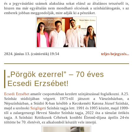
és a jegyvásárlási számok alakulása sokat elárul az általános tetszésről is,
hiszen ma már egyáltalán nem mondható olcsónak a színházlátogatás, s az
emberek jobban meggondolják, mire adják ki a pénzüket.
2024. június 13. (csütörtök) 19:54
teljes bejegyzés...
„Pörgök ezerrel” – 70 éves
Ecsedi Erzsébet!
Ecsedi Erzsébet
amatőr csoportokban kezdett színjátszással foglalkozni. A 25.
Színház stúdiójában végzett. 1975-től játszott a Várszínházban, a
Népszínházban, a Stúdió K-ban később a Kecskeméti Katona József Színház,
majd a szolnoki
Szigliget
i Színház tagja lett. 1991 és 1995 között, majd 1999-
től a zalaegerszegi Hevesi Sándor Színház tagja, 2022 óta a társulat örökös
tagja. A Színházi Kritikusok Céhének korábbi Életmű-díjasa április 24-én
töltötte be 70. életévét, ez alkalomból készült vele interjú.