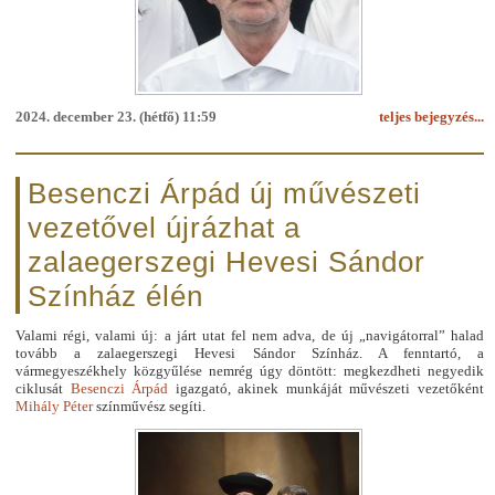
2024. december 23. (hétfő) 11:59
teljes bejegyzés...
Besenczi Árpád új művészeti
vezetővel újrázhat a
zalaegerszegi Hevesi Sándor
Színház élén
Valami régi, valami új: a járt utat fel nem adva, de új „navigátorral” halad
tovább a zalaegerszegi Hevesi Sándor Színház. A fenntartó, a
vármegyeszékhely közgyűlése nemrég úgy döntött: megkezdheti negyedik
ciklusát
Besenczi Árpád
igazgató, akinek munkáját művészeti vezetőként
Mihály Péter
színművész segíti.