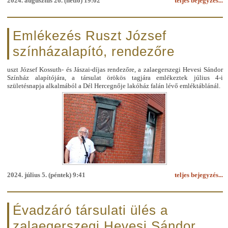
2024. augusztus 26. (hétfő) 19:02
teljes bejegyzés...
Emlékezés Ruszt József
színházalapító, rendezőre
uszt József Kossuth- és Jászai-díjas rendezőre, a zalaegerszegi Hevesi Sándor
Színház alapítójára, a társulat örökös tagjára emlékeztek július 4-i
születésnapja alkalmából a Dél Hercegnője lakóház falán lévő emléktáblánál.
2024. július 5. (péntek) 9:41
teljes bejegyzés...
Évadzáró társulati ülés a
zalaegerszegi Hevesi Sándor