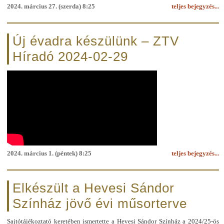
2024. március 27. (szerda) 8:25
teljes bejegyzés...
Új évadra készülünk – ZTV
Híradó 2024-02-29
2024. március 1. (péntek) 8:25
teljes bejegyzés...
Elkészült a Hevesi Sándor
Színház jövő évi műsorterve
Sajtótájékoztató keretében ismertette a Hevesi Sándor Színház a 2024/25-ös