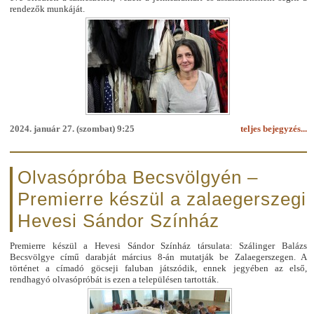
rendezők munkáját.
2024. január 27. (szombat) 9:25
teljes bejegyzés...
Olvasópróba Becsvölgyén –
Premierre készül a zalaegerszegi
Hevesi Sándor Színház
Premierre készül a Hevesi Sándor Színház társulata: Szálinger Balázs
Becsvölgye című darabját március 8-án mutatják be Zalaegerszegen. A
történet a címadó göcseji faluban játszódik, ennek jegyében az első,
rendhagyó olvasópróbát is ezen a településen tartották.