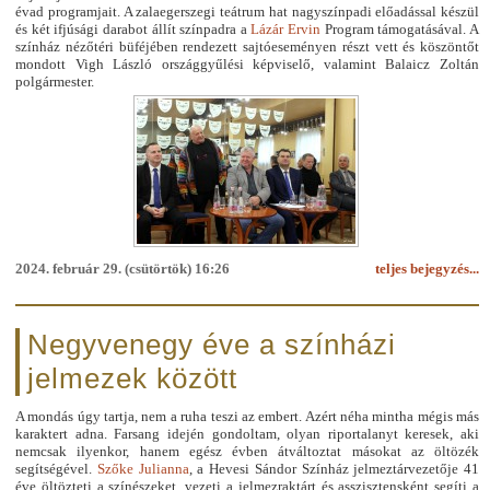
évad programjait. A zalaegerszegi teátrum hat nagyszínpadi előadással készül
és két ifjúsági darabot állít színpadra a
Lázár Ervin
Program támogatásával. A
színház nézőtéri büféjében rendezett sajtóeseményen részt vett és köszöntőt
mondott Vigh László országgyűlési képviselő, valamint Balaicz Zoltán
polgármester.
2024. február 29. (csütörtök) 16:26
teljes bejegyzés...
Negyvenegy éve a színházi
jelmezek között
A mondás úgy tartja, nem a ruha teszi az embert. Azért néha mintha mégis más
karaktert adna. Farsang idején gondoltam, olyan riportalanyt keresek, aki
nemcsak ilyenkor, hanem egész évben átváltoztat másokat az öltözék
segítségével.
Szőke Julianna
, a Hevesi Sándor Színház jelmeztárvezetője 41
éve öltözteti a színészeket, vezeti a jelmezraktárt és asszisztensként segíti a