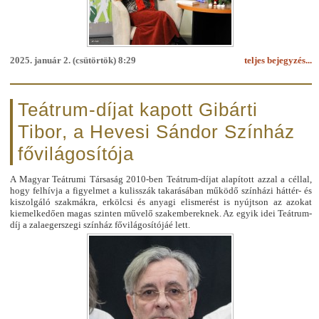
2025. január 2. (csütörtök) 8:29
teljes bejegyzés...
Teátrum-díjat kapott Gibárti
Tibor, a Hevesi Sándor Színház
fővilágosítója
A Magyar Teátrumi Társaság 2010-ben Teátrum-díjat alapított azzal a céllal,
hogy felhívja a figyelmet a kulisszák takarásában működő színházi háttér- és
kiszolgáló szakmákra, erkölcsi és anyagi elismerést is nyújtson az azokat
kiemelkedően magas szinten művelő szakembereknek. Az egyik idei Teátrum-
díj a zalaegerszegi színház fővilágosítójáé lett.