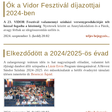
Ők a Vidor Fesztivál díjazottjai
2024-ben
A 23. VIDOR Fesztivál valamennyi színházi versenyprodukcióját telt
házzal fogadta a közönség
. Nyertesek között az Aranylakodalom és a Pánik,
avagy férfiak az idegösszeomlás szélén is.
2024. szeptember 3. (kedd) 20:02
teljes bejegyzés...
Elkezdődött a 2024/2025-ös évad
A zalaegerszegi teátrum idén is hat nagyszínpadi előadást, valamint két
ifjúsági darabot állít színpadra a
Lázár Ervin
Program támogatásával. A Hevesi
Sándor Színház 2024–2025. évi műsorkínálatát a hétfői évadnyitó társulati
ülésen ismertette dr.
Besenczi Árpád
.