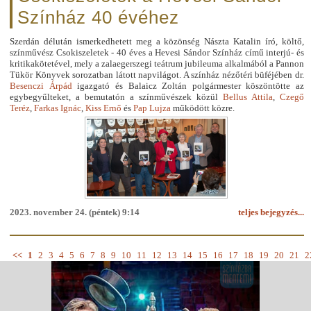
Színház 40 évéhez
Szerdán délután ismerkedhetett meg a közönség Nászta Katalin író, költő,
színművész Csokiszeletek - 40 éves a Hevesi Sándor Színház című interjú- és
kritikakötetével, mely a zalaegerszegi teátrum jubileuma alkalmából a Pannon
Tükör Könyvek sorozatban látott napvilágot. A színház nézőtéri büféjében dr.
Besenczi Árpád
igazgató és Balaicz Zoltán polgármester köszöntötte az
egybegyűlteket, a bemutatón a színművészek közül
Bellus Attila
,
Czegő
Teréz
,
Farkas Ignác
,
Kiss Ernő
és
Pap Lujza
működött közre.
2023. november 24. (péntek) 9:14
teljes bejegyzés...
<<
1
2
3
4
5
6
7
8
9
10
11
12
13
14
15
16
17
18
19
20
21
2