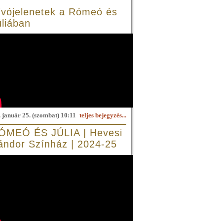
ívójelenetek a Rómeó és
úliában
 január 25. (szombat) 10:11
teljes bejegyzés...
ÓMEÓ ÉS JÚLIA | Hevesi
ándor Színház | 2024-25