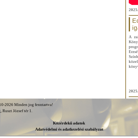
2025.
E
i
A za
Kön
prog
Erzs
Szín
közel
könyv
2025.
0-2026 Minden jog fenntartva!
 Ruszt József tér 1.
Közérdekű adatok
Adatvédelmi és adatkezelési szabályzat