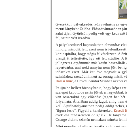
Gyerekkor, pályakezdés, könyvélmények egyará
menti lányként Zalába. Először átutazóban járt
zalai tájat, Gyűrűsön pedig volt egy kedvező á
fel, szinte vért izzadva.
A pályakezdéssel kapcsolatban elmondta: elein
mindig második lett, ezért nem is jelentkezett
kör inspirálta, hogy mégis felvételizzen. A Sz
vizsgáját teljesítette, így ott lett stúdiós.
jellegzetes orgánumát már korán használták 
repertoárba, ami neki annyira nem jött be, í
időszakra esett. Már két éve megvolt a gy
színházhoz szerződni, mert az ország másik vé
Halasi Imre
, a Hevesi Sándor Színház akkori ve
Itt újra be kellett bizonyítania, hogy képes ezt
szerepet kapott, de aztán jöttek a nagyobbak i
van összerakni egy előadást (régen hat hét
folyamata. Általában addig izgul, amíg nem 
kell. A próbafolyamatban pedig addig nehéz, 
"figura lesre". Figyeli a karaktereket.
Ecsedi E
évek óta rendszeresen dolgozik. De lányáról 
Csenge eleinte szintén nem akart színész lenni
Mint mondta, mindig az izgatja, amit még nem 