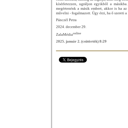
kísérletezzen, ugráljon egyikből a másikba.
megértenénk a másik embert, akkor is ha az 
művelni - fogalmazott. Úgy érzi, ha ő szereti a
Pánczél Petra
2024. december 29.
online
ZalaMédia
2025. január 2. (csütörtök) 8:29