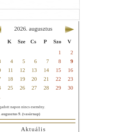
2026
.
augusztus
K
Sze
Cs
P
Szo
V
1
2
3
4
5
6
7
8
9
0
11
12
13
14
15
16
7
18
19
20
21
22
23
4
25
26
27
28
29
30
1
adott napon nincs esemény.
 augusztus 9. (vasárnap)
Aktuális