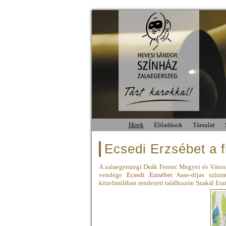
Hírek
Előadások
Társulat
Ecsedi Erzsébet a f
A zalaegerszegi Deák Ferenc Megyei és Város
vendége
Ecsedi Erzsébet
Aase-díjas színm
közelmúltban rendezett találkozón Szakál Eszt