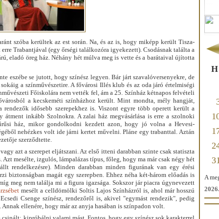
nt szóba kerültek az est során. Na, és az is, hogy miképp került Tisza-
 erre Trabantjával (egy őrségi találkozóra igyekezett). Csodásnak találta a
rú, eladó öreg ház. Néhány hét múlva meg is vette és a barátaival újította
H
te eszébe se jutott, hogy színész legyen. Bár járt szavalóversenyekre, de
 sokáig a színművészetire. A fővárosi Illés klub és az oda járó értelmiségi
ínművészeti Főiskolára nem vették fel, ám a 25. Színház kétnapos felvételi
 A fővárosból a kecskeméti színházhoz került. Mint mondta, mély hangját,
a rendezők idősebb szerepekhez is. Viszont egyre több operett került a
1
gy átment inkább Szolnokra. A zalai ház megvásárlása is erre a szolnoki
űrűsi ház, mikor gondolkodni kezdett azon, hogy jó volna a Hevesi-
1
géből nehézkes volt ide járni kertet művelni. Pláne egy trabanttal. Aztán
zetője szerződtette.
2
 vagy azt a szerepet eljátszani. Az első itteni darabban szinte csak statiszta
s. Azt mesélte, izgulós, lámpalázas típus, főleg, hogy ma már csak négy hét
3
 állt rendelkezésre). Minden darabban minden figurának van egy érési
érzi biztonságban magát egy szerepben. Ehhez néha két-három előadás is
A meg
míg meg nem találja mi a figura igazsága. Sokszor jár piacra úgynevezett
2026.
rzsébet
mesélt a celldömölki Soltis Lajos Színházról is, ahol már hosszú
Ecsedi Csenge színész, rendezőről is, akivel "egymást rendezik", pedig
. Annak ellenére, hogy már az anyja hasában is színpadon volt.
csinált: kipróbálni valami mást. Fontos, hogy egy színész sok karakterrel