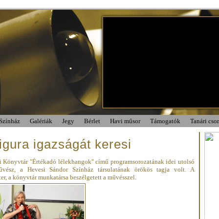
Színház
Galériák
Jegy
Bérlet
Havi műsor
Támogatók
Tanári cs
igura igazságát keresi
i Könyvtár "Értékadó lélekhangok" című programsorozatának idei utolsó
űvész, a Hevesi Sándor Színház társulatának örökös tagja volt. A
er, a könyvtár munkatársa beszélgetett a művésszel.