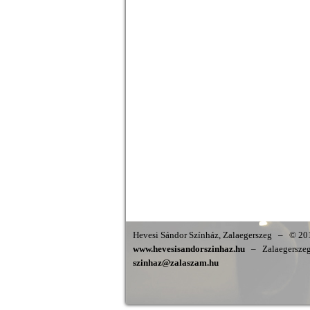
Hevesi Sándor Színház, Zalaegerszeg
–
© 201
www.hevesisandorszinhaz.hu
–
Zalaegerszeg,
szinhaz@zalaszam.hu