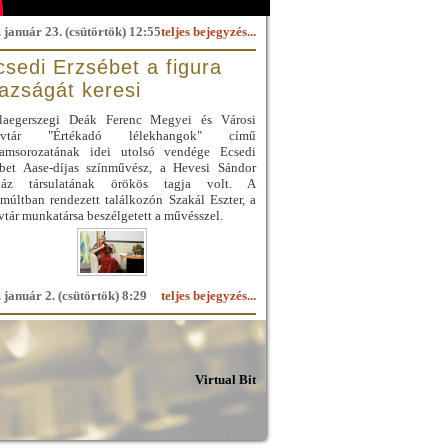
 január 23. (csütörtök) 12:55
teljes bejegyzés...
csedi Erzsébet a figura
gazságát keresi
laegerszegi Deák Ferenc Megyei és Városi
yvtár "Értékadó lélekhangok" című
ramsorozatának idei utolsó vendége Ecsedi
ébet Aase-díjas színművész, a Hevesi Sándor
ház társulatának örökös tagja volt. A
múltban rendezett találkozón Szakál Eszter, a
tár munkatársa beszélgetett a művésszel.
 január 2. (csütörtök) 8:29
teljes bejegyzés...
Virtual Bit