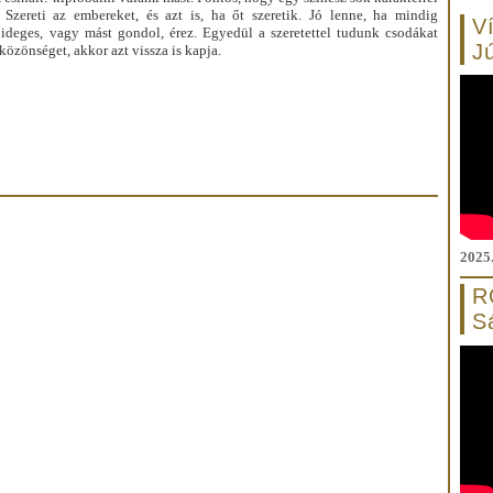
 Szereti az embereket, és azt is, ha őt szeretik. Jó lenne, ha mindig
V
ideges, vagy mást gondol, érez. Egyedül a szeretettel tudunk csodákat
J
 közönséget, akkor azt vissza is kapja.
2025.
R
S