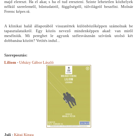
majd elereszt. Ha el akar, s ha el tud ereszteni. Szinte lehetetlen közhelyek
nélkül szerelemről, bűntudatról, függőségről, túlvilágról beszélni. Molnár
Ferenc képes rá.
A klinikai halál állapotából visszatértek különbözőképpen számolnak be
tapasztalataikról. Egy közös nevező mindenképpen akad: van miről
mesélniük. Mi pereghet le agyunk szélesvásznán szívünk utolsó két
dobbanása között? Vetítés indul...
Szereposztás:
Liliom
-
Urházy Gábor László
Juli
-
Kátai Kinga