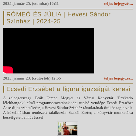
2025. január 25. (szombat) 10:11
teljes bejegyzés...
RÓMEÓ ÉS JÚLIA | Hevesi Sándor
Színház | 2024-25
2025. január 23. (csütörtök) 12:55
teljes bejegyzés...
Ecsedi Erzsébet a figura igazságát keresi
A zalaegerszegi Deák Ferenc Megyei és Városi Könyvtár "Értékadó
lélekhangok" című programsorozatának idei utolsó vendége Ecsedi Erzsébet
Aase-díjas színművész, a Hevesi Sándor Színház társulatának örökös tagja volt.
A közelmúltban rendezett találkozón Szakál Eszter, a könyvtár munkatársa
beszélgetett a művésszel.