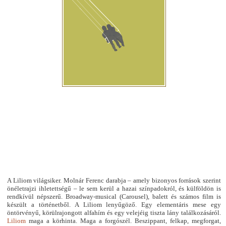
A Liliom világsiker. Molnár Ferenc darabja – amely bizonyos források szerint
önéletrajzi ihletettségű – le sem kerül a hazai színpadokról, és külföldön is
rendkívül népszerű. Broadway-musical (Carousel), balett és számos film is
készült a történetből. A Liliom lenyűgöző. Egy elementáris mese egy
öntörvényű, körülrajongott alfahím és egy velejéig tiszta lány találkozásáról.
Liliom
maga a körhinta. Maga a forgószél. Beszippant, felkap, megforgat,