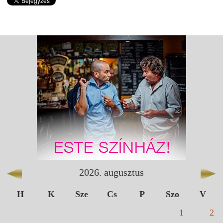
2026
.
augusztus
H
K
Sze
Cs
P
Szo
V
1
2