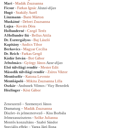
Mari
-
Madák Zsuzsanna
Ficsur
-
Farkas Ignác
Jászai-díjas
Hugó
-
Szakály Aurél
Linzmann
-
Barsi Márton
Muskátné
-
Debrei Zsuzsanna
Lujza
-
Kováts Dóra
Hollunderné
-
Czegő Teréz
A Hollunder fiú
-
Bellus Attila
Dr. Esztergályos
-
Baj László
Kapitány
-
Andics Tibor
Berkovics
-
Magyar Cecília
Dr. Reich
-
Farkas Gergő
Kádár István
-
Bot Gábor
Jeltolmács
-
György János
Aase-díjas
Első túlvilági rendőr
-
Mester Edit
Második túlvilági rendőr
-
Zsíros Viktor
Mentősofőr
-
Katona Levente
Mentőápoló
-
Mikita Zsuzsanna Lilla
Oszkár
- Andrasek Vilmos / Vizy Benedek
Hózlinger
-
Kósi Gábor
Zeneszerző – Szemenyei János
Dramaturg –
Madák Zsuzsanna
Díszlet- és jelmeztervező – Kiss Borbála
Jelmezasszisztens -
Szőke Julianna
Mentős konzultáns - Szabó Sándor
Speciális effekt – Varga Járó Ilona