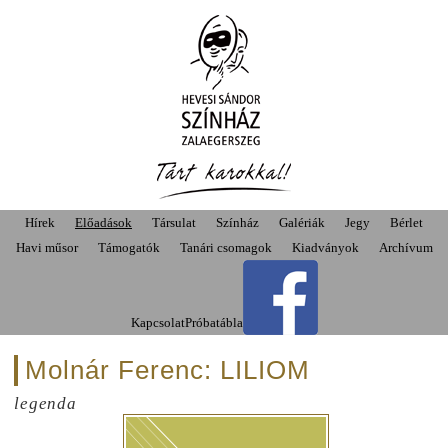
Hírek
Előadások
Társulat
Színház
Galériák
Jegy
Bérlet
Havi műsor
Támogatók
Tanári csomagok
Kiadványok
Archívum
Kapcsolat
Próbatábla
Molnár Ferenc: LILIOM
legenda