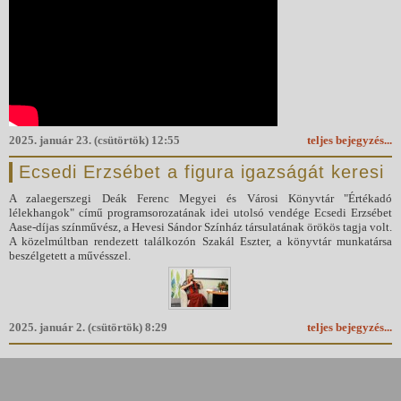
2025. január 23. (csütörtök) 12:55
teljes bejegyzés...
Ecsedi Erzsébet a figura igazságát keresi
A zalaegerszegi Deák Ferenc Megyei és Városi Könyvtár "Értékadó
lélekhangok" című programsorozatának idei utolsó vendége Ecsedi Erzsébet
Aase-díjas színművész, a Hevesi Sándor Színház társulatának örökös tagja volt.
A közelmúltban rendezett találkozón Szakál Eszter, a könyvtár munkatársa
beszélgetett a művésszel.
2025. január 2. (csütörtök) 8:29
teljes bejegyzés...