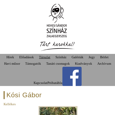
Hírek
Előadások
Társulat
Színház
Galériák
Jegy
Bérlet
Havi műsor
Támogatók
Tanári csomagok
Kiadványok
Archívum
Kapcsolat
Próbatábla
Kósi Gábor
Kellékes