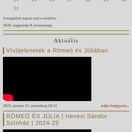
31
A megadott napon nincs esemény.
2026. augusztus 9. (vasárnap)
Aktuális
Vívójelenetek a Rómeó és Júliában
2025. január 25. (szombat) 10:11
teljes bejegyzés...
RÓMEÓ ÉS JÚLIA | Hevesi Sándor
Színház | 2024-25