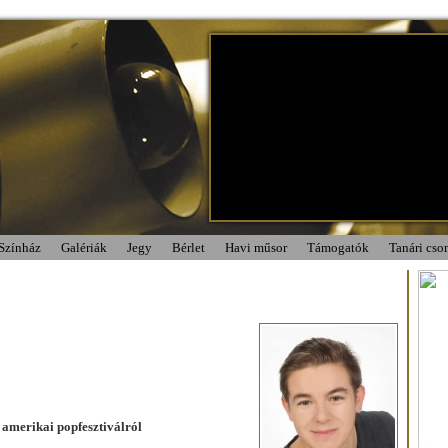
Színház
Galériák
Jegy
Bérlet
Havi műsor
Támogatók
Tanári cs
y amerikai popfesztiválról