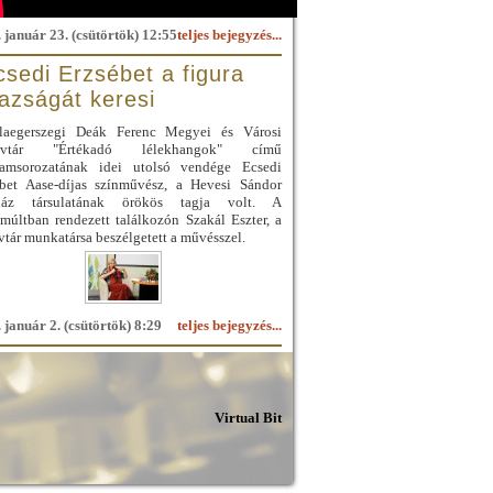
 január 23. (csütörtök) 12:55
teljes bejegyzés...
csedi Erzsébet a figura
gazságát keresi
laegerszegi Deák Ferenc Megyei és Városi
yvtár "Értékadó lélekhangok" című
ramsorozatának idei utolsó vendége Ecsedi
ébet Aase-díjas színművész, a Hevesi Sándor
ház társulatának örökös tagja volt. A
múltban rendezett találkozón Szakál Eszter, a
tár munkatársa beszélgetett a művésszel.
 január 2. (csütörtök) 8:29
teljes bejegyzés...
Virtual Bit