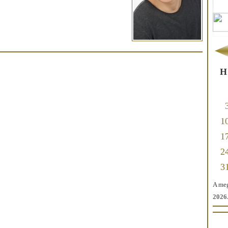
H
1
1
2
3
A meg
2026.