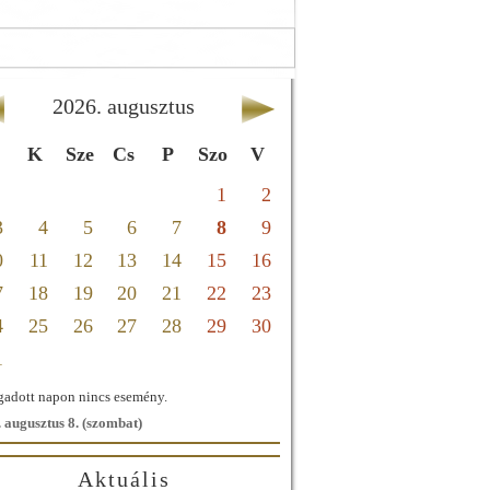
2026
.
augusztus
K
Sze
Cs
P
Szo
V
1
2
3
4
5
6
7
8
9
0
11
12
13
14
15
16
7
18
19
20
21
22
23
4
25
26
27
28
29
30
1
adott napon nincs esemény.
 augusztus 8. (szombat)
Aktuális