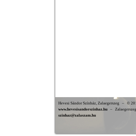
Hevesi Sándor Színház, Zalaegerszeg
–
© 201
www.hevesisandorszinhaz.hu
–
Zalaegerszeg,
szinhaz@zalaszam.hu