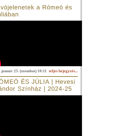
ívójelenetek a Rómeó és
úliában
 január 25. (szombat) 10:11
teljes bejegyzés...
ÓMEÓ ÉS JÚLIA | Hevesi
ándor Színház | 2024-25