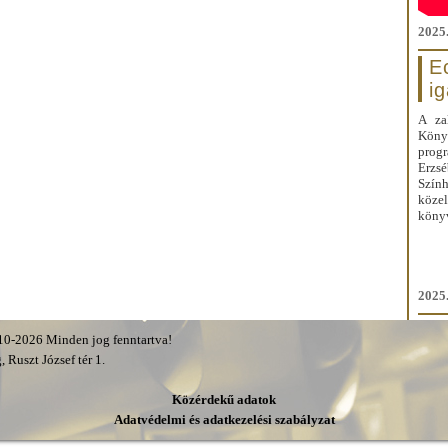
2025.
E
i
A za
Kön
prog
Erzs
Szín
közel
könyv
2025.
0-2026 Minden jog fenntartva!
 Ruszt József tér 1.
Közérdekű adatok
Adatvédelmi és adatkezelési szabályzat