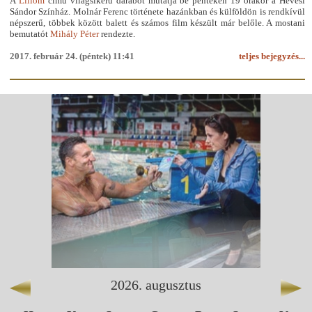
A
Liliom
című világsikerű darabot mutatja be pénteken 19 órakor a Hevesi
Sándor Színház. Molnár Ferenc története hazánkban és külföldön is rendkívül
népszerű, többek között balett és számos film készült már belőle. A mostani
bemutatót
Mihály Péter
rendezte.
2017. február 24. (péntek) 11:41
teljes bejegyzés...
2026
.
augusztus