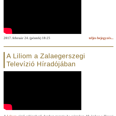
2017. február 24. (péntek) 18:25
teljes bejegyzés...
A Liliom a Zalaegerszegi
Televízió Híradójában