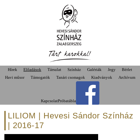
Hírek
Előadások
Társulat
Színház
Galériák
Jegy
Bérlet
Havi műsor
Támogatók
Tanári csomagok
Kiadványok
Archívum
Kapcsolat
Próbatábla
LILIOM | Hevesi Sándor Színház
| 2016-17