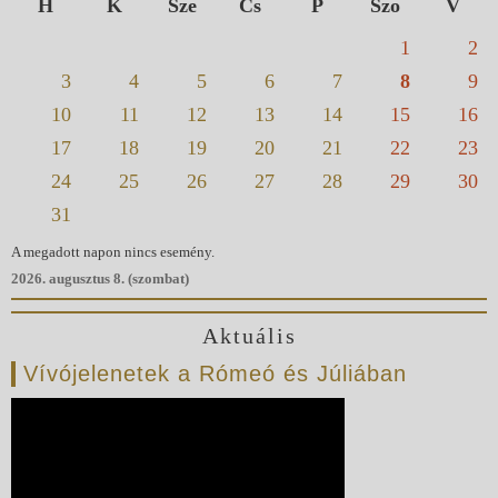
H
K
Sze
Cs
P
Szo
V
1
2
3
4
5
6
7
8
9
10
11
12
13
14
15
16
17
18
19
20
21
22
23
24
25
26
27
28
29
30
31
A megadott napon nincs esemény.
2026. augusztus 8. (szombat)
Aktuális
Vívójelenetek a Rómeó és Júliában