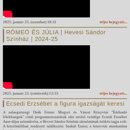
2025. január 25. (szombat) 10:11
teljes bejegyzés...
RÓMEÓ ÉS JÚLIA | Hevesi Sándor
Színház | 2024-25
2025. január 23. (csütörtök) 12:55
teljes bejegyzés...
Ecsedi Erzsébet a figura igazságát keresi
A zalaegerszegi Deák Ferenc Megyei és Városi Könyvtár "Értékadó
lélekhangok" című programsorozatának idei utolsó vendége Ecsedi Erzsébet
Aase-díjas színművész, a Hevesi Sándor Színház társulatának örökös tagja volt.
A közelmúltban rendezett találkozón Szakál Eszter, a könyvtár munkatársa