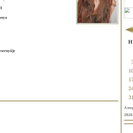
él
anya
H
esernyője
1
1
2
3
A meg
2026.