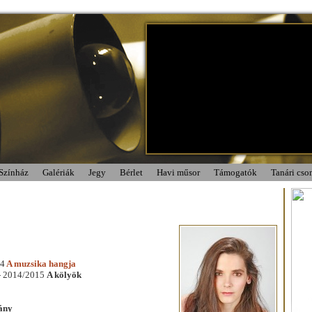
Színház
Galériák
Jegy
Bérlet
Havi műsor
Támogatók
Tanári cs
14
A muzsika hangja
 - 2014/2015
A kölyök
ány