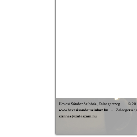
Hevesi Sándor Színház, Zalaegerszeg
–
© 201
www.hevesisandorszinhaz.hu
–
Zalaegerszeg,
szinhaz@zalaszam.hu