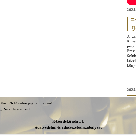
2025.
E
i
A za
Kön
prog
Erzs
Szín
közel
könyv
2025.
0-2026 Minden jog fenntartva!
 Ruszt József tér 1.
Közérdekű adatok
Adatvédelmi és adatkezelési szabályzat