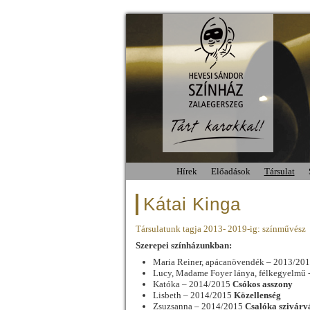
Hírek
Előadások
Társulat
Kátai Kinga
Társulatunk tagja 2013- 2019-ig: színművész
Szerepei színházunkban:
Maria Reiner, apácanövendék – 2013/20
Lucy, Madame Foyer lánya, félkegyelmű
Katóka – 2014/2015
Csókos asszony
Lisbeth – 2014/2015
Közellenség
Zsuzsanna – 2014/2015
Csalóka szivárv