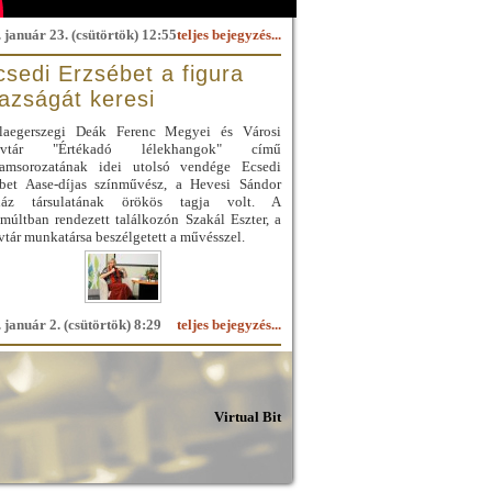
 január 23. (csütörtök) 12:55
teljes bejegyzés...
csedi Erzsébet a figura
gazságát keresi
laegerszegi Deák Ferenc Megyei és Városi
yvtár "Értékadó lélekhangok" című
ramsorozatának idei utolsó vendége Ecsedi
ébet Aase-díjas színművész, a Hevesi Sándor
ház társulatának örökös tagja volt. A
múltban rendezett találkozón Szakál Eszter, a
tár munkatársa beszélgetett a művésszel.
 január 2. (csütörtök) 8:29
teljes bejegyzés...
Virtual Bit