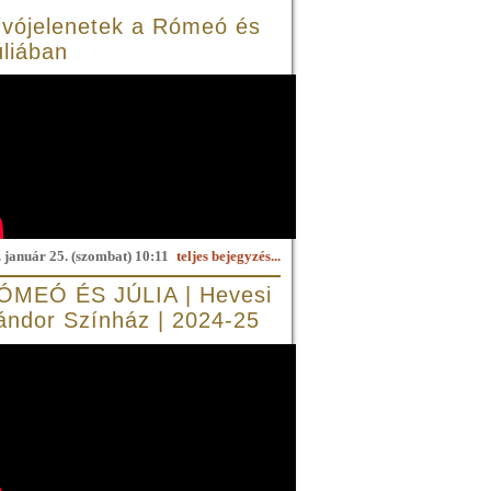
ívójelenetek a Rómeó és
úliában
 január 25. (szombat) 10:11
teljes bejegyzés...
ÓMEÓ ÉS JÚLIA | Hevesi
ándor Színház | 2024-25