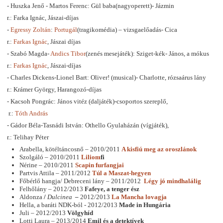
- Huszka Jenő - Martos Ferenc: Gül baba(nagyoperett)- Jázmin
r.: Farka Ignác, Jászai-díjas
-
Egressy Zoltán
:
Portugál
(tragikomédia) – vizsgaelőadás- Cica
r.:
Farkas Ignác
, Jászai díjas
- Szabó Magda-
Andics Tibor
(zenés mesejáték): Sziget-kék- János, a mókus
r.:
Farkas Ignác
, Jászai-díjas
- Charles Dickens-Lionel Bart: Oliver! (musical)- Charlotte, rózsaárus lány
r.: Krámer György, Harangozó-díjas
- Kacsoh Pongrác: János vitéz (daljáték)-csoportos szereplő,
r.:
Tóth András
- Gádor Béla-Tasnádi István: Othello Gyulaházán (vígjáték),
r.: Telihay Péter
Arabella, kötéltáncosnő – 2010/2011
A kisfiú meg az oroszlánok
Szolgáló – 2010/2011
Liliom
fi
Nérine – 2010/2011
Scapin furfangjai
Partvis Attila – 2011/2012
Túl a Maszat-hegyen
Főbérlő hangja/ Debreceni lány – 2011/2012
Légy jó mindhalálig
Felhőlány – 2012/2013
Fafeye, a tenger ész
Aldonza
/
Dulcinea
–
2012/2013
La Mancha lovagja
Hella, a baráti NDK-ból - 2012/2013
Made in Hungária
Juli – 2012/2013
Völgyhíd
Lotti Laura – 2013/2014
Emil és a detektívek