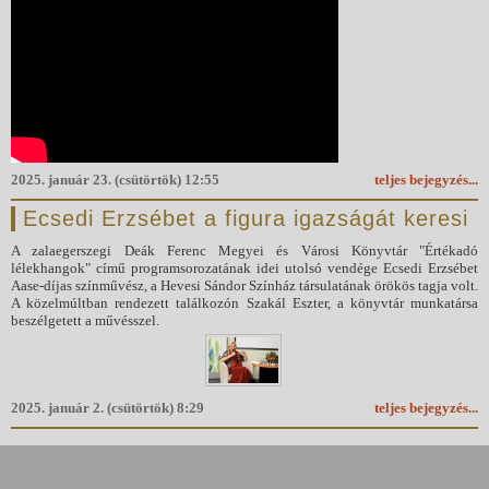
2025. január 23. (csütörtök) 12:55
teljes bejegyzés...
Ecsedi Erzsébet a figura igazságát keresi
A zalaegerszegi Deák Ferenc Megyei és Városi Könyvtár "Értékadó
lélekhangok" című programsorozatának idei utolsó vendége Ecsedi Erzsébet
Aase-díjas színművész, a Hevesi Sándor Színház társulatának örökös tagja volt.
A közelmúltban rendezett találkozón Szakál Eszter, a könyvtár munkatársa
beszélgetett a művésszel.
2025. január 2. (csütörtök) 8:29
teljes bejegyzés...