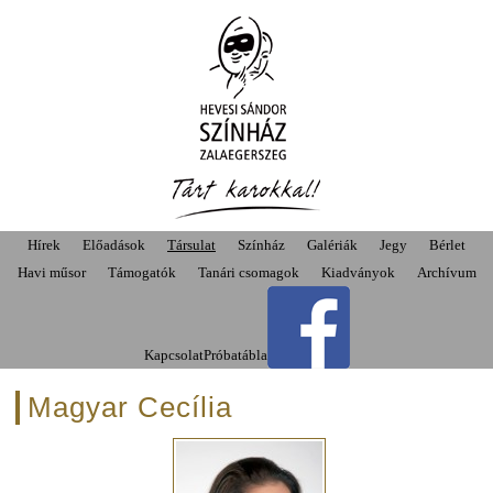
Hírek
Előadások
Társulat
Színház
Galériák
Jegy
Bérlet
Havi műsor
Támogatók
Tanári csomagok
Kiadványok
Archívum
Kapcsolat
Próbatábla
Magyar Cecília