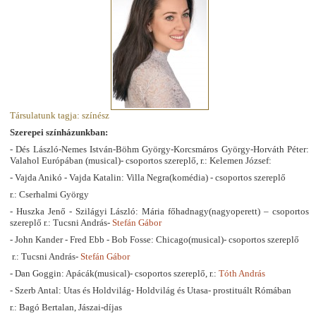
Társulatunk tagja: színész
Szerepei színházunkban:
- Dés László-Nemes István-Böhm György-Korcsmáros György-Horváth Péter:
Valahol Európában (musical)- csoportos szereplő, r.: Kelemen József:
- Vajda Anikó - Vajda Katalin: Villa Negra(komédia) - csoportos szereplő
r.: Cserhalmi György
- Huszka Jenő - Szilágyi László: Mária főhadnagy(nagyoperett) – csoportos
szereplő r.: Tucsni András-
Stefán Gábor
- John Kander - Fred Ebb - Bob Fosse: Chicago(musical)- csoportos szereplő
r.: Tucsni András-
Stefán Gábor
- Dan Goggin: Apácák(musical)- csoportos szereplő, r.:
Tóth András
- Szerb Antal: Utas és Holdvilág- Holdvilág és Utasa- prostituált Rómában
r.: Bagó Bertalan, Jászai-díjas