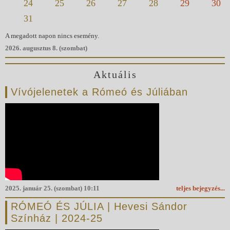
24
25
26
27
28
29
30
31
A megadott napon nincs esemény.
2026. augusztus 8. (szombat)
Aktuális
Vívójelenetek a Rómeó és Júliában
2025. január 25. (szombat) 10:11
teljes bejegyzés...
RÓMEÓ ÉS JÚLIA | Hevesi Sándor
Színház | 2024-25