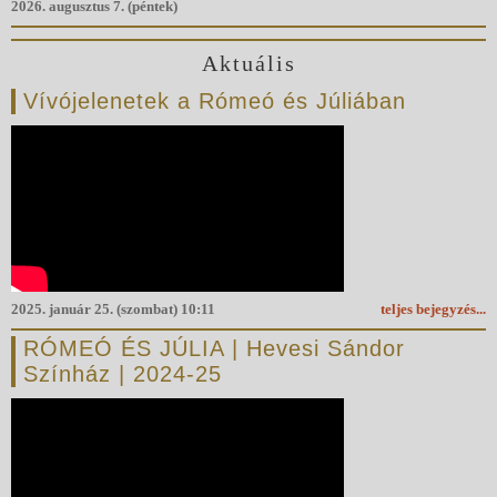
2026. augusztus 7. (péntek)
Aktuális
Vívójelenetek a Rómeó és Júliában
2025. január 25. (szombat) 10:11
teljes bejegyzés...
RÓMEÓ ÉS JÚLIA | Hevesi Sándor
Színház | 2024-25