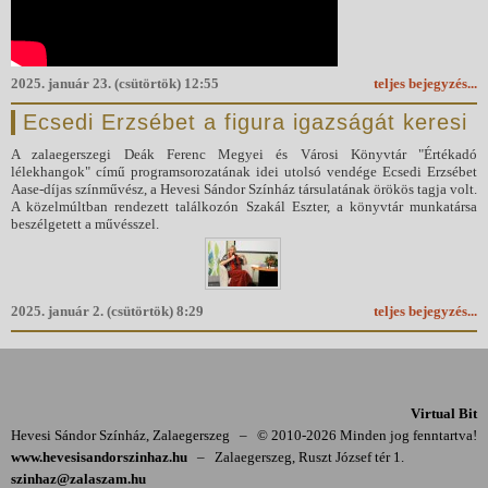
2025. január 23. (csütörtök) 12:55
teljes bejegyzés...
Ecsedi Erzsébet a figura igazságát keresi
A zalaegerszegi Deák Ferenc Megyei és Városi Könyvtár "Értékadó
lélekhangok" című programsorozatának idei utolsó vendége Ecsedi Erzsébet
Aase-díjas színművész, a Hevesi Sándor Színház társulatának örökös tagja volt.
A közelmúltban rendezett találkozón Szakál Eszter, a könyvtár munkatársa
beszélgetett a művésszel.
2025. január 2. (csütörtök) 8:29
teljes bejegyzés...
Virtual Bit
Hevesi Sándor Színház, Zalaegerszeg
–
© 2010-2026 Minden jog fenntartva!
www.hevesisandorszinhaz.hu
–
Zalaegerszeg, Ruszt József tér 1.
szinhaz@zalaszam.hu