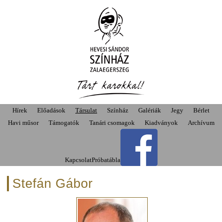
Hírek
Előadások
Társulat
Színház
Galériák
Jegy
Bérlet
Havi műsor
Támogatók
Tanári csomagok
Kiadványok
Archívum
Kapcsolat
Próbatábla
Stefán Gábor