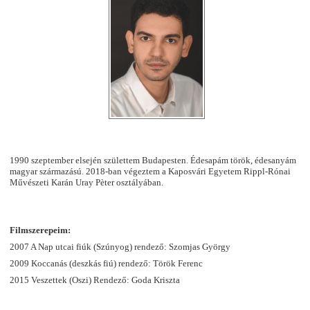
1990 szeptember elsején születtem Budapesten. Édesapám török, édesanyám
magyar származású. 2018-ban végeztem a Kaposvári Egyetem Rippl-Rónai
Művészeti Karán Uray Pèter osztályában.
Filmszerepeim:
2007 A Nap utcai fiúk (Szúnyog) rendező: Szomjas György
2009 Koccanás (deszkás fiú) rendező: Török Ferenc
2015 Veszettek (Oszi) Rendező: Goda Kriszta