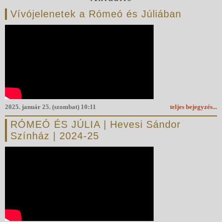
Vívójelenetek a Rómeó és Júliában
2025. január 25. (szombat) 10:11
teljes bejegyzés...
RÓMEÓ ÉS JÚLIA | Hevesi Sándor
Színház | 2024-25