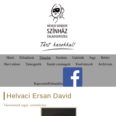
Hírek
Előadások
Társulat
Színház
Galériák
Jegy
Bérlet
Havi műsor
Támogatók
Tanári csomagok
Kiadványok
Archívum
Kapcsolat
Próbatábla
Helvaci Ersan David
Társulatunk tagja: színművész