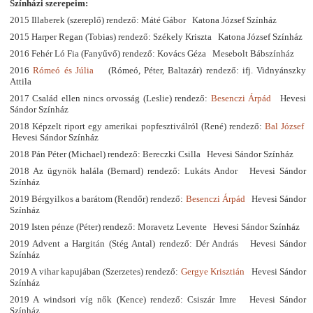
Színházi szerepeim:
2015 Illaberek (szereplő) rendező: Máté Gábor Katona József Színház
2015 Harper Regan (Tobias) rendező: Székely Kriszta Katona József Színház
2016 Fehér Ló Fia (Fanyűvő) rendező: Kovács Géza Mesebolt Bábszínház
2016
Rómeó és Júlia
(Rómeó, Péter, Baltazár) rendező: ifj. Vidnyánszky
Attila
2017 Család ellen nincs orvosság (Leslie) rendező:
Besenczi Árpád
Hevesi
Sándor Színház
2018 Képzelt riport egy amerikai popfesztiválról (René) rendező:
Bal József
Hevesi Sándor Színház
2018 Pán Péter (Michael) rendező: Bereczki Csilla Hevesi Sándor Színház
2018 Az ügynök halála (Bernard) rendező: Lukáts Andor Hevesi Sándor
Színház
2019 Bérgyilkos a barátom (Rendőr) rendező:
Besenczi Árpád
Hevesi Sándor
Színház
2019 Isten pénze (Péter) rendező: Moravetz Levente Hevesi Sándor Színház
2019 Advent a Hargitán (Stég Antal) rendező: Dér András Hevesi Sándor
Színház
2019 A vihar kapujában (Szerzetes) rendező:
Gergye Krisztián
Hevesi Sándor
Színház
2019 A windsori víg nők (Kence) rendező: Csiszár Imre Hevesi Sándor
Színház