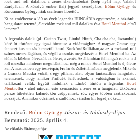
rock and roll dalaihoz a zenés sikerdarabokat (Szép nyári nap, Valahol
Európában, A kőszívű ember fiai) jegyző szerzőpáros,
Böhm György
és
Korcsmáros György írtak szellemes Iibrettót.
Ki ne emlékezne a ’80-as évek legendás HUNGÁRIA együttesére, a házibuli-
hangulatot teremtő, életvidám rock and roll dalaikra és a
Hotel Menthol
című
lemezre?
A legendás dalok (pl. Casino Twist, Limbó Hintó, Cha-cha-cha, Isztambul)
köré írt történet egy igazi himnusz a vidámsághoz. A magyar Grease egy
fantasztikus utazás keresztül kasul RockAndRolliában,az az a rockand roll
színes mesevilágában, és végül a csodás megérkezés a Hotel Menthol-ba. Az
előadás közben élvezzük az életet, a zenét. Az állandóan felhangzó rock a n d
roll muzsika mindenre megoldást hoz: még a romos Hotel Menthol is új életre
kel. A musicalben egy testvérpár, Frufru és Zsilett álmában megjelenik Mike és
a Csacska Macska vokál, s egy pillanat alatt olyan fantasztikus hangulatot
teremtenek, hogy amikor Frufruék felébrednek, a valóságban is akarnak
találkozni velük. Együtt indulnak a Limbó hintón a legendás
Hotel
Menthol
ba - ahol minden este szenzációs a zene és a hangulat. Útközben
persze hihetetlen kalandokba csöppennek, sőt, egyre többen csatlakoznak
hozzájuk. Ám mikor odaérnek a szállóhoz, váratlan hír fogadja őket...
Rendező:
Böhm György
Jászai- és Nádasdy-díjas
Bemutató: 2025. április 4.
Az előadás főtámogatója: