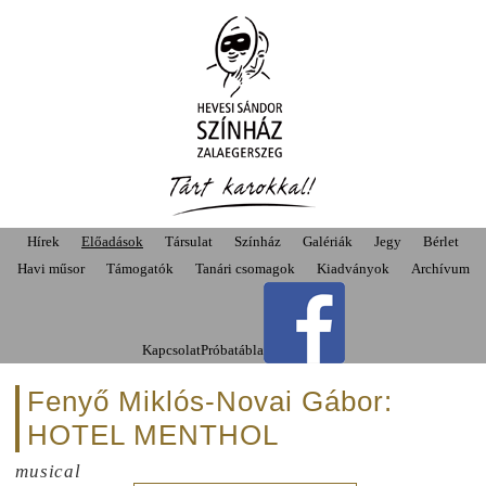
Hírek
Előadások
Társulat
Színház
Galériák
Jegy
Bérlet
Havi műsor
Támogatók
Tanári csomagok
Kiadványok
Archívum
Kapcsolat
Próbatábla
Fenyő Miklós-Novai Gábor:
HOTEL MENTHOL
musical