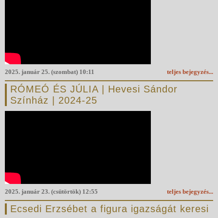
2025. január 25. (szombat) 10:11
teljes bejegyzés...
RÓMEÓ ÉS JÚLIA | Hevesi Sándor
Színház | 2024-25
2025. január 23. (csütörtök) 12:55
teljes bejegyzés...
Ecsedi Erzsébet a figura igazságát keresi