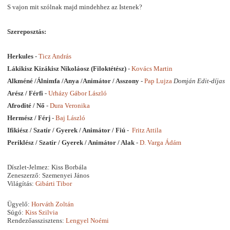
S vajon mit szólnak majd mindehhez az Istenek?
Szereposztás:
Herkules
-
Ticz András
Lákikisz Kizákisz Nikoláosz (Filoktétész)
-
Kovács Martin
Alkméné /Álnimfa /Anya /Animátor / Asszony
-
Pap Lujza
Domján Edit-díjas
Arész / Férfi
-
Urházy Gábor László
Afrodité / Nő
-
Dura Veronika
Hermész / Férj
-
Baj László
Ifikiész / Szatír / Gyerek / Animátor / Fiú
-
Fritz Attila
Periklész / Szatír / Gyerek / Animátor / Alak
-
D. Varga Ádám
Díszlet-Jelmez: Kiss Borbála
Zeneszerző: Szemenyei János
Világítás:
Gibárti Tibor
Ügyelő:
Horváth Zoltán
Súgó:
Kiss Szilvia
Rendezőasszisztens:
Lengyel Noémi