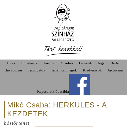
Hírek
Előadások
Társulat
Színház
Galériák
Jegy
Bérlet
Havi műsor
Támogatók
Tanári csomagok
Kiadványok
Archívum
Kapcsolat
Próbatábla
Mikó Csaba: HERKULES - A
KEZDETEK
hőstörténet