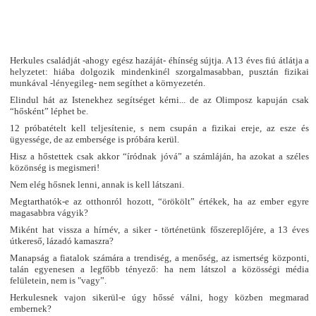
Herkules családját -ahogy egész hazáját- éhínség sújtja. A 13 éves fiú átlátja a
helyzetet: hiába dolgozik mindenkinél szorgalmasabban, pusztán fizikai
munkával -lényegileg- nem segíthet a környezetén.
Elindul hát az Istenekhez segítséget kérni... de az Olimposz kapuján csak
“hősként” léphet be.
12 próbatételt kell teljesítenie, s nem csupán a fizikai ereje, az esze és
ügyessége, de az embersége is próbára kerül.
Hisz a hőstettek csak akkor “íródnak jóvá” a számláján, ha azokat a széles
közönség is megismeri!
Nem elég hősnek lenni, annak is kell látszani.
Megtarthatók-e az otthonról hozott, “örökölt” értékek, ha az ember egyre
magasabbra vágyik?
Miként hat vissza a hírnév, a siker - történetünk főszereplőjére, a 13 éves
útkereső, lázadó kamaszra?
Manapság a fiatalok számára a trendiség, a menőség, az ismertség központi,
talán egyenesen a legfőbb tényező: ha nem látszol a közösségi média
felületein, nem is "vagy”.
Herkulesnek vajon sikerül-e úgy hőssé válni, hogy közben megmarad
embernek?