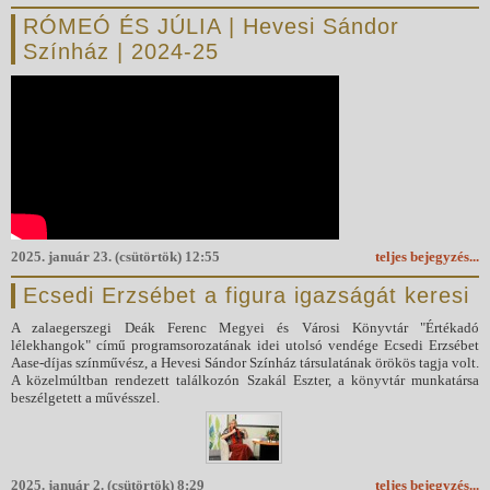
RÓMEÓ ÉS JÚLIA | Hevesi Sándor
Színház | 2024-25
2025. január 23. (csütörtök) 12:55
teljes bejegyzés...
Ecsedi Erzsébet a figura igazságát keresi
A zalaegerszegi Deák Ferenc Megyei és Városi Könyvtár "Értékadó
lélekhangok" című programsorozatának idei utolsó vendége Ecsedi Erzsébet
Aase-díjas színművész, a Hevesi Sándor Színház társulatának örökös tagja volt.
A közelmúltban rendezett találkozón Szakál Eszter, a könyvtár munkatársa
beszélgetett a művésszel.
2025. január 2. (csütörtök) 8:29
teljes bejegyzés...