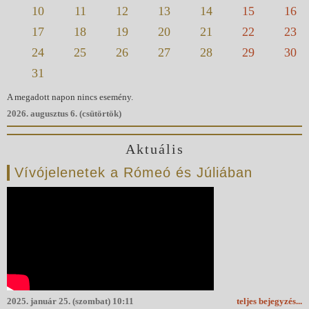
10
11
12
13
14
15
16
17
18
19
20
21
22
23
24
25
26
27
28
29
30
31
A megadott napon nincs esemény.
2026. augusztus 6. (csütörtök)
Aktuális
Vívójelenetek a Rómeó és Júliában
2025. január 25. (szombat) 10:11
teljes bejegyzés...