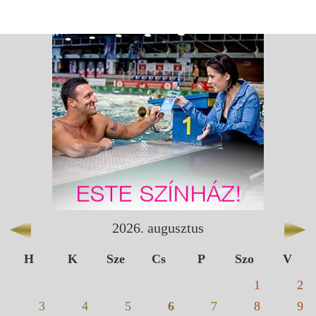
2026
.
augusztus
H
K
Sze
Cs
P
Szo
V
1
2
3
4
5
6
7
8
9