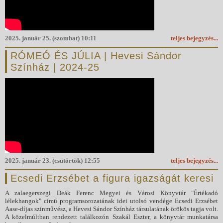
2025. január 25. (szombat) 10:11
teljes bejegyzés...
RÓMEÓ ÉS JÚLIA | Hevesi Sándor
Színház | 2024-25
2025. január 23. (csütörtök) 12:55
teljes bejegyzés...
Ecsedi Erzsébet a figura igazságát keresi
A zalaegerszegi Deák Ferenc Megyei és Városi Könyvtár "Értékadó
lélekhangok" című programsorozatának idei utolsó vendége Ecsedi Erzsébet
Aase-díjas színművész, a Hevesi Sándor Színház társulatának örökös tagja volt.
A közelmúltban rendezett találkozón Szakál Eszter, a könyvtár munkatársa