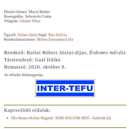
Díszlet-Jelmez: Mucsi Balázs
Koreográfus: Sebestyén Csaba
Világítás:
Gibárti Tibor
Ügyelő:
Szilasi Attila
Súgó:
Kiss Szilvia
Rendezőasszisztens:
Mikita Zsuzsanna Lilla
Rendező: Koltai Róbert
Jászai-díjas, Érdemes művész
Társrendező: Gaál Ildikó
Bemutató: 2020. október 9.
Az elõadás fõtámogatója:
Kapcsolódó oldalak:
Dés-Nemes-Koltai-Nógrádi: SOSE HALUNK MEG - Galériák
(2)