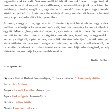
legendás alakká vált. Sokszor anélkül idézik aranyköpéseit, hogy tudnák,
honnan is való. A nagydumás vállfaárus, a szenvedélyes játékos, a kisember
valahogy mindig megél a „legvidámabb barakk" nem éppen legvidámabb
körülményei között. Hatalmas életkedvével vagy mindenkit levesz a lábáról,
vagy épp megbolondít a környezetében.
A darab, ahogy a film, egy utazás története. Gyuszi bácsi elviszi egy vidéki
vállfaárus kőrútjára kamasz unokaöccsét, Imit, és rengeteg kalandot élnek át
együtt. Mire a „Nagy utazás" véget ér, egy másik Imi tér haza. Gyuszi bácsi
mellett tapasztalatot szerez az ügető szenvedélyes, izgalmas, de ugyanakkor
kemény világáról, a piac színes, nyers, lüktető atmoszférájáról, a nők könnyen
kiszámítható és gyakran mégis érthetetlen, rejtélyes viselkedéséről, az
ismeretlen emberek szolidaritásáról és a rendszer kijátszhatóságáról, amely
időnként megmutatja kegyetlenebb arcát is...
Koltai Róbert
Szereposztás:
Gyula
- Koltai Róbert J
ászai-díjas, Érdemes művész /
Hertelendy Attila
Imi
-
Ticz András
Anya
-
Ecsedi Erzsébet
Aase-díjas
Apa
-
Farkas Ignác
Jászai-díjas
Boldi
-
Bellus Attila
Nusi
-
Dura Veronika
e.h.