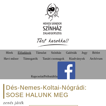
Hírek
Előadások
Társulat
Színház
Galériák
Jegy
Bérlet
Havi műsor
Támogatók
Tanári csomagok
Kiadványok
Archívum
Kapcsolat
Próbatábla
Dés-Nemes-Koltai-Nógrádi:
SOSE HALUNK MEG
zenés játék