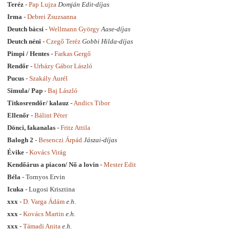
Teréz
-
Pap Lujza
Domján Edit-díjas
Irma
-
Debrei Zsuzsanna
Deutch bácsi
-
Wellmann György
Aase-díjas
Deutch néni
-
Czegő Teréz
Gobbi Hilda-díjas
Pimpi / Hentes
-
Farkas Gergő
Rendőr
-
Urházy Gábor László
Pucus
-
Szakály Aurél
Simula/ Pap
-
Baj László
Titkosrendőr/ kalauz
-
Andics Tibor
Ellenőr
-
Bálint Péter
Dönci, fakanalas
-
Fritz Attila
Balogh 2
-
Besenczi Árpád
Jászai-díjas
Évike
-
Kovács Virág
Kendőárus a piacon/ Nő a lovin
-
Mester Edit
Béla
- Tornyos Ervin
Icuka
- Lugosi Krisztina
xxx
-
D. Varga Ádám
e.h.
xxx
-
Kovács Martin
e.h.
xxx
-
Támadi Anita
e.h.