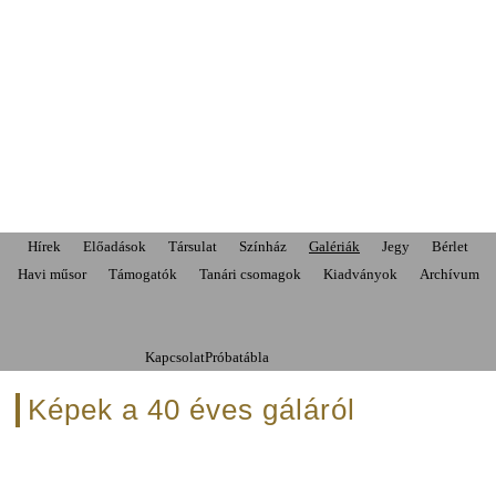
Hírek
Előadások
Társulat
Színház
Galériák
Jegy
Bérlet
Havi műsor
Támogatók
Tanári csomagok
Kiadványok
Archívum
Kapcsolat
Próbatábla
Képek a 40 éves gáláról