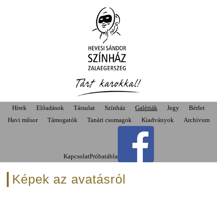
Hírek
Előadások
Társulat
Színház
Galériák
Jegy
Bérlet
Havi műsor
Támogatók
Tanári csomagok
Kiadványok
Archívum
Kapcsolat
Próbatábla
Képek az avatásról