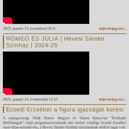
2025. január 25. (szombat) 10:11
teljes bejegyzés...
RÓMEÓ ÉS JÚLIA | Hevesi Sándor
Színház | 2024-25
2025. január 23. (csütörtök) 12:55
teljes bejegyzés...
Ecsedi Erzsébet a figura igazságát keresi
A zalaegerszegi Deák Ferenc Megyei és Városi Könyvtár "Értékadó
lélekhangok" című programsorozatának idei utolsó vendége Ecsedi Erzsébet
Aase-díjas színművész, a Hevesi Sándor Színház társulatának örökös tagja volt.