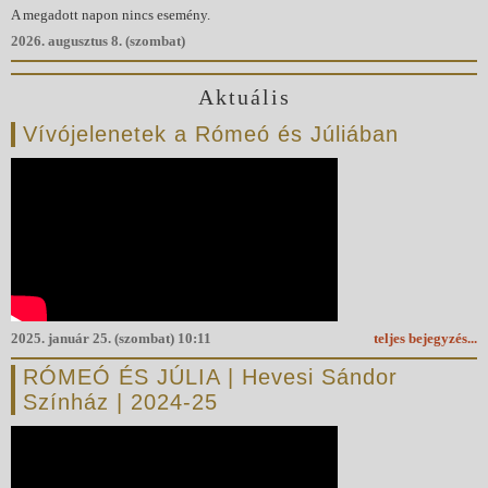
A megadott napon nincs esemény.
2026. augusztus 8. (szombat)
Aktuális
Vívójelenetek a Rómeó és Júliában
2025. január 25. (szombat) 10:11
teljes bejegyzés...
RÓMEÓ ÉS JÚLIA | Hevesi Sándor
Színház | 2024-25