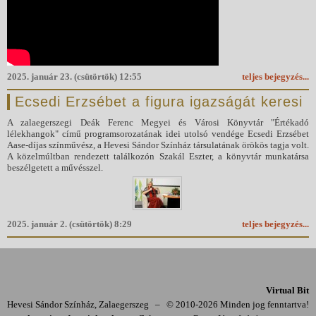
2025. január 23. (csütörtök) 12:55
teljes bejegyzés...
Ecsedi Erzsébet a figura igazságát keresi
A zalaegerszegi Deák Ferenc Megyei és Városi Könyvtár "Értékadó
lélekhangok" című programsorozatának idei utolsó vendége Ecsedi Erzsébet
Aase-díjas színművész, a Hevesi Sándor Színház társulatának örökös tagja volt.
A közelmúltban rendezett találkozón Szakál Eszter, a könyvtár munkatársa
beszélgetett a művésszel.
2025. január 2. (csütörtök) 8:29
teljes bejegyzés...
Virtual Bit
Hevesi Sándor Színház, Zalaegerszeg
–
© 2010-2026 Minden jog fenntartva!