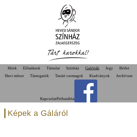
Hírek
Előadások
Társulat
Színház
Galériák
Jegy
Bérlet
Havi műsor
Támogatók
Tanári csomagok
Kiadványok
Archívum
Kapcsolat
Próbatábla
Képek a Gáláról