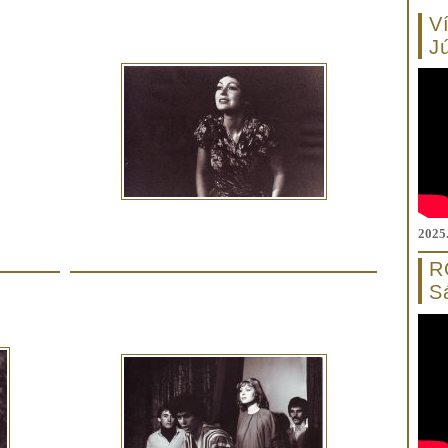
V
J
2025.
R
S