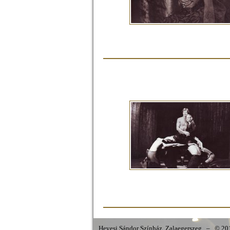
Hevesi Sándor Színház, Zalaegerszeg
–
© 201