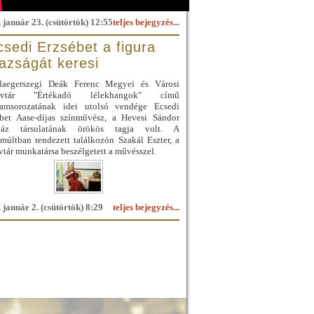
 január 23. (csütörtök) 12:55
teljes bejegyzés...
csedi Erzsébet a figura
gazságát keresi
laegerszegi Deák Ferenc Megyei és Városi
yvtár "Értékadó lélekhangok" című
ramsorozatának idei utolsó vendége Ecsedi
ébet Aase-díjas színművész, a Hevesi Sándor
ház társulatának örökös tagja volt. A
múltban rendezett találkozón Szakál Eszter, a
tár munkatársa beszélgetett a művésszel.
 január 2. (csütörtök) 8:29
teljes bejegyzés...