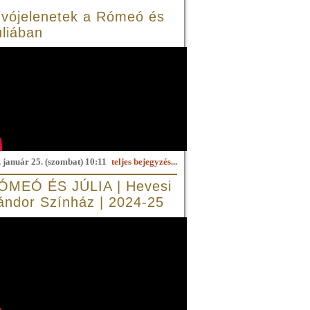
ívójelenetek a Rómeó és
úliában
 január 25. (szombat) 10:11
teljes bejegyzés...
ÓMEÓ ÉS JÚLIA | Hevesi
ándor Színház | 2024-25