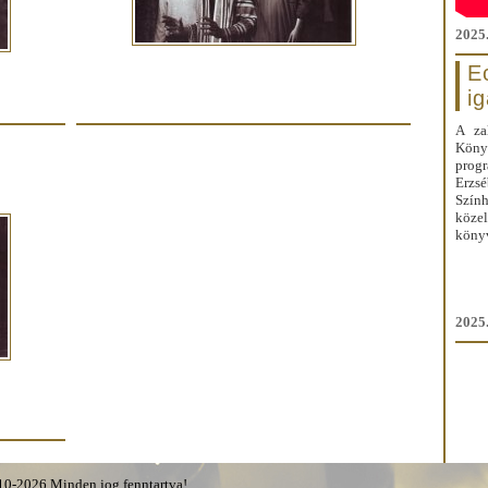
2025.
E
i
A za
Kön
prog
Erzs
Szín
közel
könyv
2025.
0-2026 Minden jog fenntartva!