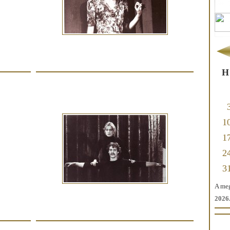
H
1
1
2
3
A meg
2026.