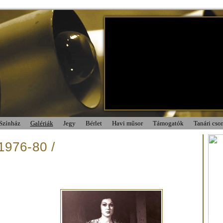
Színház
Galériák
Jegy
Bérlet
Havi műsor
Támogatók
Tanári cs
 1976-80 /