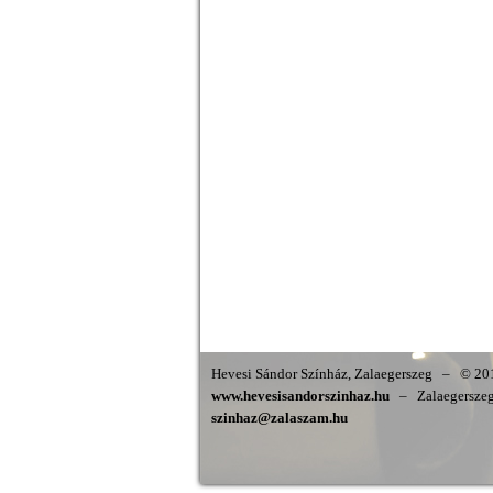
Hevesi Sándor Színház, Zalaegerszeg
–
© 201
www.hevesisandorszinhaz.hu
–
Zalaegerszeg,
szinhaz@zalaszam.hu