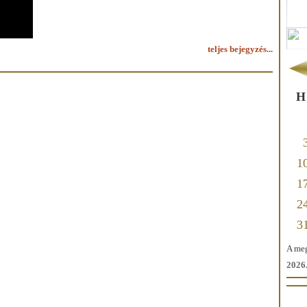
teljes bejegyzés...
H
1
1
2
3
A meg
2026.