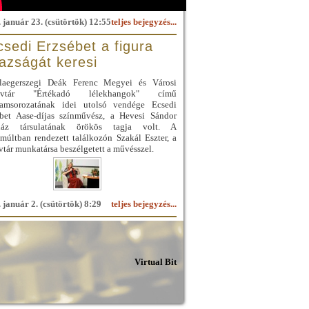
 január 23. (csütörtök) 12:55
teljes bejegyzés...
csedi Erzsébet a figura
gazságát keresi
laegerszegi Deák Ferenc Megyei és Városi
yvtár "Értékadó lélekhangok" című
ramsorozatának idei utolsó vendége Ecsedi
ébet Aase-díjas színművész, a Hevesi Sándor
ház társulatának örökös tagja volt. A
múltban rendezett találkozón Szakál Eszter, a
tár munkatársa beszélgetett a művésszel.
 január 2. (csütörtök) 8:29
teljes bejegyzés...
Virtual Bit