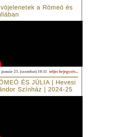
ívójelenetek a Rómeó és
úliában
 január 25. (szombat) 10:11
teljes bejegyzés...
ÓMEÓ ÉS JÚLIA | Hevesi
ándor Színház | 2024-25