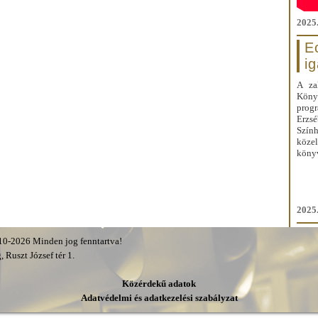
2025.
E
i
A za
Kön
prog
Erzs
Szín
közel
könyv
2025.
0-2026 Minden jog fenntartva!
 Ruszt József tér 1.
Közérdekű adatok
Adatvédelmi és adatkezelési szabályzat