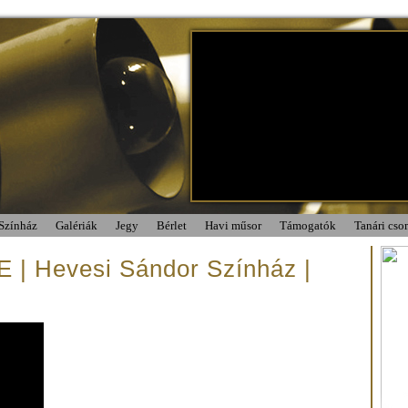
Színház
Galériák
Jegy
Bérlet
Havi műsor
Támogatók
Tanári cs
| Hevesi Sándor Színház |