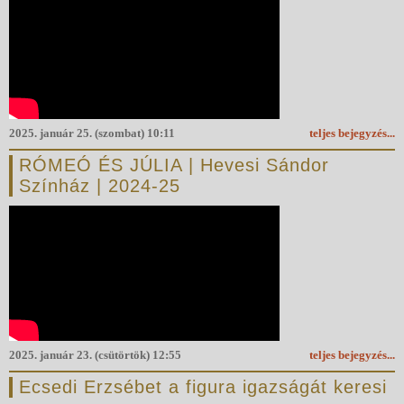
2025. január 25. (szombat) 10:11
teljes bejegyzés...
RÓMEÓ ÉS JÚLIA | Hevesi Sándor
Színház | 2024-25
2025. január 23. (csütörtök) 12:55
teljes bejegyzés...
Ecsedi Erzsébet a figura igazságát keresi