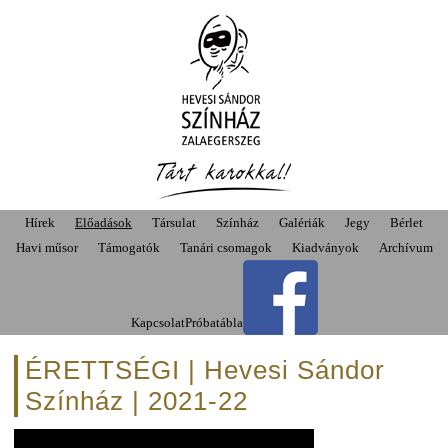
Hírek
Előadások
Társulat
Színház
Galériák
Jegy
Bérlet
Havi műsor
Támogatók
Tanári csomagok
Kiadványok
Archívum
Kapcsolat
Próbatábla
ÉRETTSÉGI | Hevesi Sándor
Színház | 2021-22