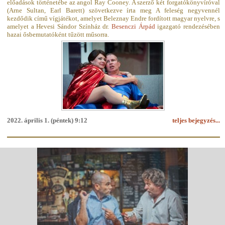
előadások történetébe az angol Ray Cooney. A szerző két forgatókönyvíróval
(Arne Sultan, Earl Barett) szövetkezve írta meg A feleség negyvennél
kezdődik című vígjátékot, amelyet Beleznay Endre fordított magyar nyelvre, s
amelyet a Hevesi Sándor Színház dr.
Besenczi Árpád
igazgató rendezésében
hazai ősbemutatóként tűzött műsorra.
2022. április 1. (péntek) 9:12
teljes bejegyzés...