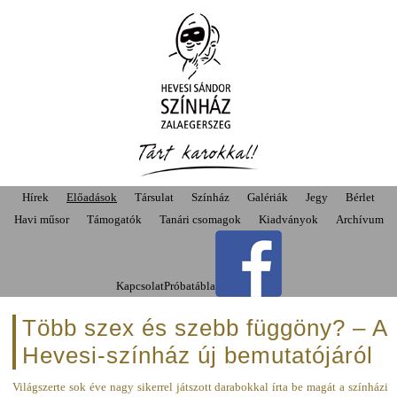
Hírek
Előadások
Társulat
Színház
Galériák
Jegy
Bérlet
Havi műsor
Támogatók
Tanári csomagok
Kiadványok
Archívum
Kapcsolat
Próbatábla
Több szex és szebb függöny? – A
Hevesi-színház új bemutatójáról
Világszerte sok éve nagy sikerrel játszott darabokkal írta be magát a színházi