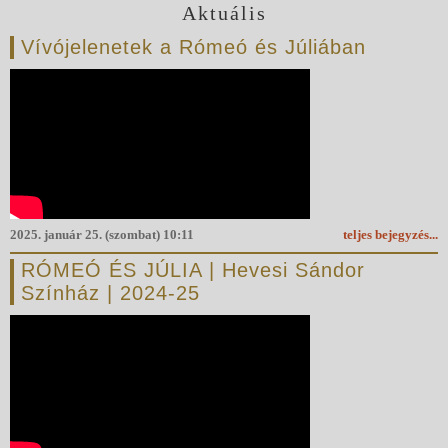
Aktuális
Vívójelenetek a Rómeó és Júliában
2025. január 25. (szombat) 10:11
teljes bejegyzés...
RÓMEÓ ÉS JÚLIA | Hevesi Sándor
Színház | 2024-25