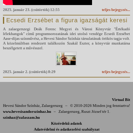
2025. január 23. (csütörtök) 12:55
teljes bejegyzés...
Ecsedi Erzsébet a figura igazságát keresi
A zalaegerszegi Deák Ferenc Megyei és Városi Könyvtár "Értékadó
lélekhangok" című programsorozatának idei utolsó vendége Ecsedi Erzsébet
Aase-díjas színművész, a Hevesi Sándor Színház társulatának örökös tagja volt.
A közelmúltban rendezett találkozón Szakál Eszter, a könyvtár munkatársa
beszélgetett a művésszel.
2025. január 2. (csütörtök) 8:29
teljes bejegyzés...
Virtual Bit
Hevesi Sándor Színház, Zalaegerszeg
–
© 2010-2026 Minden jog fenntartva!
www.hevesisandorszinhaz.hu
–
Zalaegerszeg, Ruszt József tér 1.
szinhaz@zalaszam.hu
Közérdekű adatok
Adatvédelmi és adatkezelési szabályzat